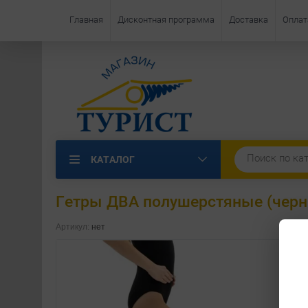
Главная
Дисконтная программа
Доставка
Оплат
КАТАЛОГ
Гетры ДВА полушерстяные (черн
Артикул:
нет