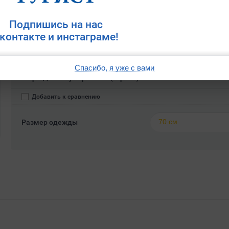
ЗАКАЗАТЬ
Заказ
Подпишись на нас
контакте и инстаграме!
Описание
Спасибо, я уже с вами
Гетры ДВА полушерстяные (черные).
Добавить к сравнению
70 см
Размер одежды