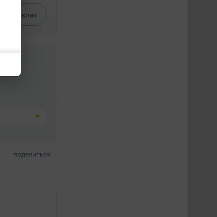
ать в
1
клик
поделиться