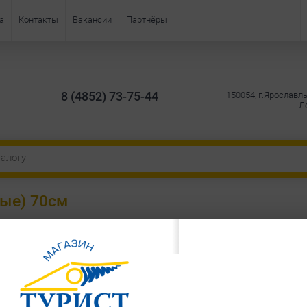
а
Контакты
Вакансии
Партнёры
8 (4852) 73-75-44
150054, г.Ярославль
Ле
ые) 70см
Есть в наличии
400