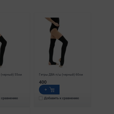
 (черный) 55см
Гетры ДВА п/ш (черный) 60см
400
к сравнению
Добавить к сравнению