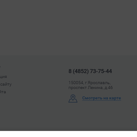
ь
8 (4852) 73-75-44
ция
150054, г.Ярославль,
 сайту
проспект Ленина, д.46
йта
Смотреть на карте