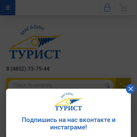
8 (4852) 73-75-44
Кольца снежные Tramp 10см
Артикул:
TRA-060
Подпишись на нас вконтакте и
инстаграме!