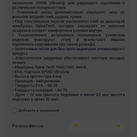
технологии SPINE UltraGrip для уверенного сцепления с
различными поверхностями.
• Усиленный носок дополнительно защищает ногу от
внешних воздействий, ударов, травм.
• Под текстильным верхом расположен слой из дышащей
мембраны SpineTech, которая защищает от внешних
осадков и создает комфортные условия внутри.
• Технологичные встроенные полимерные усилители
надежно фиксируют стопу и исключают лишнее
торсионное скручивание при смене рельефа.
• Запяточные петли для быстрого надевания оптимизируют
процесс.
• Классическая шнуровка обеспечивает плотную посадку
по ноге.
• Мембрана Spine Tech 7000/7000, Ret<5
• EVA-подошва SPINE UltraGrip
• Высота протектора 4 мм
• Пронация - нейтральная
• Твердость EVA – 50-55
• Твердость накладки – 60-70
• Дроп - 10 мм (Высота подошвы в носке 22 мм, высота
подошвы в пятке 32 мм)
Добавить к сравнению
46
Размер фиксир.