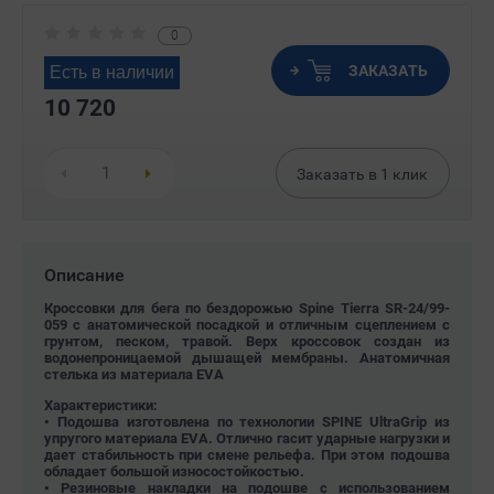
0
ЗАКАЗАТЬ
Есть в наличии
10 720
Заказать в
1
клик
Описание
Кроссовки для бега по бездорожью Spine Tierra SR-24/99-
059 с анатомической посадкой и отличным сцеплением с
грунтом, песком, травой. Верх кроссовок создан из
водонепроницаемой дышащей мембраны. Анатомичная
стелька из материала EVA
Характеристики:
• Подошва изготовлена по технологии SPINE UltraGrip из
упругого материала EVA. Отлично гасит ударные нагрузки и
дает стабильность при смене рельефа. При этом подошва
обладает большой износостойкостью.
• Резиновые накладки на подошве с использованием