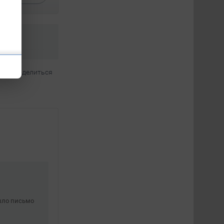
поделиться
шло письмо