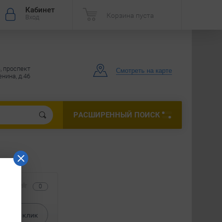
Кабинет
Корзина пуста
Вход
, проспект
Смотреть на карте
нина, д.46
РАСШИРЕННЫЙ ПОИСК
0
ать в
1
клик