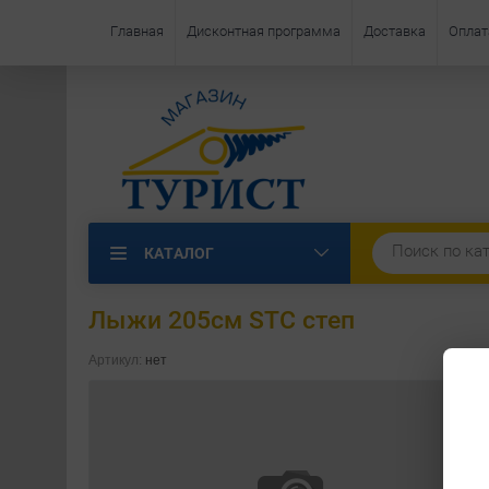
Главная
Дисконтная программа
Доставка
Оплат
КАТАЛОГ
Лыжи 205см STC степ
Артикул:
нет