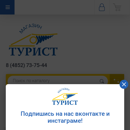
8 (4852) 73-75-44
Вкладыш AM1-7 G
Артикул:
нет
Подпишись на нас вконтакте и
инстаграме!